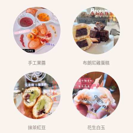
手工果醬
布朗尼雞蛋糕
抹茶紅豆
花生白玉