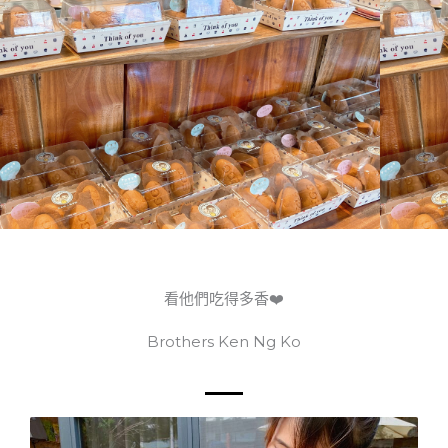
看他們吃得多香❤️
Brothers Ken Ng Ko