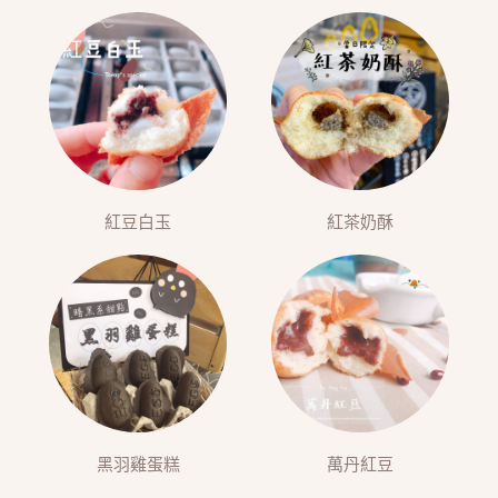
紅豆白玉
紅茶奶酥
萬丹紅豆
黑羽雞蛋糕