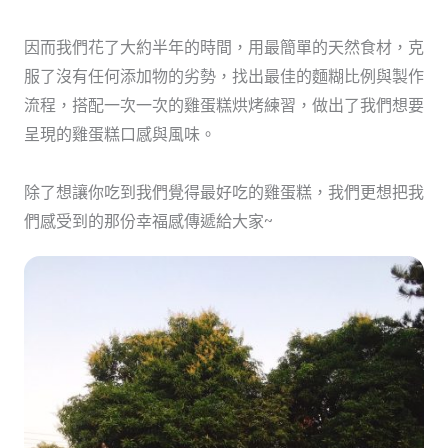
因而我們花了大約半年的時間，用最簡單的天然食材，克
服了沒有任何添加物的劣勢，找出最佳的麵糊比例與製作
流程，搭配一次一次的雞蛋糕烘烤練習，做出了我們想要
呈現的雞蛋糕口感與風味。
除了想讓你吃到我們覺得最好吃的雞蛋糕，我們更想把我
們感受到的那份幸福感傳遞給大家~