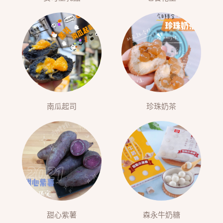
南瓜起司
珍珠奶茶
森永牛奶糖
甜心紫薯